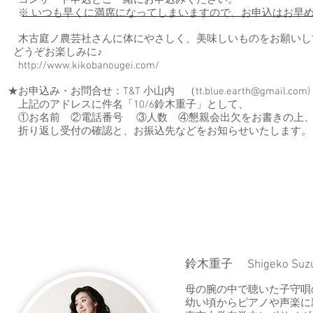
コンサート申込とご一緒にお申込みください。
※ いつも早くに満席になってしまいますので、お申込はお早
木古庭ノ農芸社さんに体にやさしく、美味しいものをお願いし
どうぞお楽しみに♪
http://www.kikobanougei.com/
★お申込み・お問合せ：T&T 小山内 （tt.blue.earth@gmail.com)
上記のアドレスに件名「10/6鈴木重子」として、
①お名前 ②電話番号 ③人数 ④懇親会出欠をお書きの上、
折り返し受付の確認と、お振込先などをお知らせいたします。
鈴木重子 Shigeko
母の腕の中で聴いた子守唄
幼い頃からピアノや声楽に