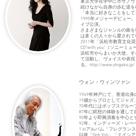
東京大学在学中にボサノヴ
続けながら自身の歩む道を
「本当に好きなことをして
1995年メジャーデビュ
イブ公演。
さまざまなジャンルの曲を
は多くの人々から愛されて
2011年「浜松市教育文化
CD”with you”（ソニーミ
浜松市やらまいか大使。す
て活動し、ヴォイスや表現
る。http://www.shigeko.jp/
ウォン・ウィンツァン W
1949年神戸にて、香港出
19歳からプロとしてジャズ
70年代にはポップスグループ“
87年に瞑想の体験を通し
90年より即興演奏を中心
92年、インディーズ・レ
1'stアルバム「フレグラ
以後「Doh Yoh」「エイ