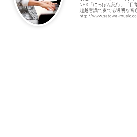
NHK「にっぽん紀行」「
超越意識で奏でる透明な音色
http://www.satowa-music.c