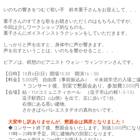
いのちの響きをつむぐ歌い手 鈴木重子さんをお迎えして、、、
重子さんのすてきな歌をお聴きいただくのはもちろんですが、
今回は少しワークショップ的なものも。
重子さんにボイスインストラクションをしていただきます。
しっかりと声を出すと、身体中に声が響きます。
声を出すということは、いのちを響かせること、、、
ピアノは、瞑想のピアニスト ウォン・ウィンツァンさんです。
【日時】10月6日(日）開場15:30 開演16：00
【料金】5,000円 自由席（事前振込み） ※未就学児の入場ご
＊コンサート後、別室で懇親会あり。参加費3,000円
【会場】結・YUIコミュニティホール （逗子市山の根1-3-13）
逗子駅西口（山側）を出て、左に歩いて1分。
右側にある黒い建物。
さかきばらバレエスタヂオの真向かいです。
大変申し訳ありませんが、懇親会は満席となりました！
◆コンサート終了後、懇親会をいたします。別途3,000円になり
19時～20時半予定。同じ建物内の別室になります。